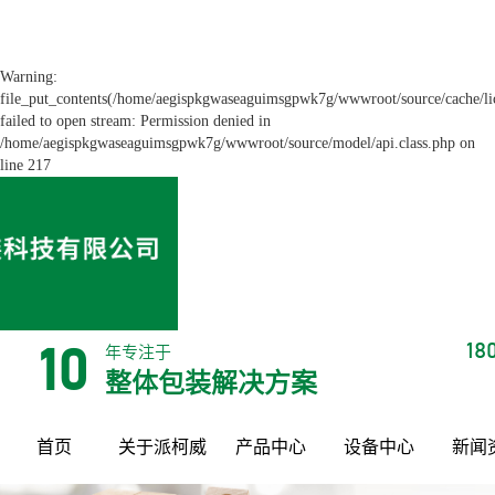
Warning:
file_put_contents(/home/aegispkgwaseaguimsgpwk7g/wwwroot/source/cache/li
failed to open stream: Permission denied in
/home/aegispkgwaseaguimsgpwk7g/wwwroot/source/model/api.class.php on
line 217
18
年专注于
10
整体包装解决方案
首页
关于派柯威
产品中心
设备中心
新闻