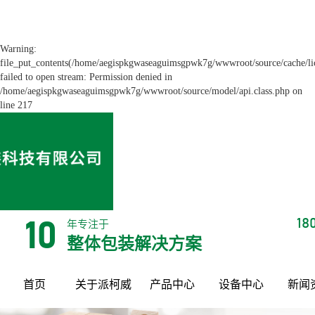
Warning:
file_put_contents(/home/aegispkgwaseaguimsgpwk7g/wwwroot/source/cache/li
failed to open stream: Permission denied in
/home/aegispkgwaseaguimsgpwk7g/wwwroot/source/model/api.class.php on
line 217
18
年专注于
10
整体包装解决方案
首页
关于派柯威
产品中心
设备中心
新闻