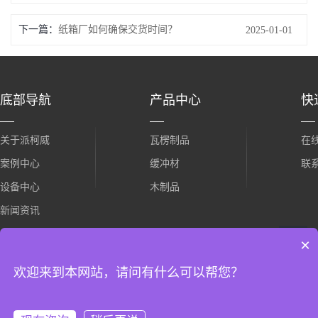
下一篇
纸箱厂如何确保交货时间？
2025-01-01
底部导航
产品中心
快
关于派柯威
瓦楞制品
在
案例中心
缓冲材
联
设备中心
木制品
新闻资讯
×
欢迎来到本网站，请问有什么可以帮您？
友情链接：