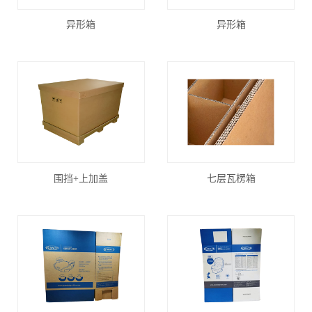
异形箱
异形箱
围挡+上加盖
七层瓦楞箱