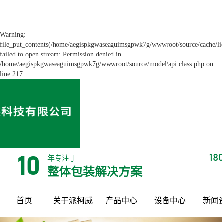
Warning:
file_put_contents(/home/aegispkgwaseaguimsgpwk7g/wwwroot/source/cache/li
failed to open stream: Permission denied in
/home/aegispkgwaseaguimsgpwk7g/wwwroot/source/model/api.class.php on
line 217
18
年专注于
10
整体包装解决方案
首页
关于派柯威
产品中心
设备中心
新闻