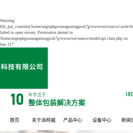
Warning:
file_put_contents(/home/aegispkgwaseaguimsgpwk7g/wwwroot/source/cache/li
failed to open stream: Permission denied in
/home/aegispkgwaseaguimsgpwk7g/wwwroot/source/model/api.class.php on
line 217
18
年专注于
10
整体包装解决方案
首页
关于派柯威
产品中心
设备中心
新闻