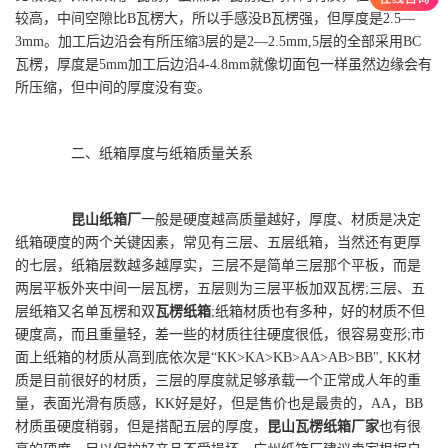
较高，中间空隙比B瓦楞大，所以手感没B瓦楞强，但厚度是2.5—
3mm。加工后边沿会有所压缩3层的是2—2.5mm,5层的全部采用BC
瓦楞，厚度是5mm加工后边沿4-4.8mm就像切面包一样虽然边缘会有
所压缩，但中间的厚度没有变。
二、纸箱厚度与纸箱质量关系
昆山纸箱厂
一般是硬度越高质量越好，厚度、材质是决定
纸箱硬度的两个关键因素，常见有三层、五层纸箱，当然还有更厚
的七层，纸箱层数越多越厚实，三层不是简单三层那个平板，而是
两层平板外夹中间一层瓦楞，五层则为三层平板加双瓦楞;三层、五
层纸箱又名单瓦楞和双
瓦楞纸箱
;纸箱材质也有多种，好的材质不但
硬度高，而且重量轻，差一些的材质往往硬度很低，很容易变形;市
面上纸箱的材质从高到底依次是“KK>KA>KB>AA>AB>BB", KK材
质是目前很好的材质，三层的厚度就足够承载一个正常成人年的重
量，表面光滑有质感，KK好是好，但是售价也是最贵的，AA，BB
材质虽硬度稍弱，但是搭配五层的厚度，
昆山瓦楞纸箱厂家
也有很