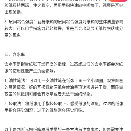
验纸握持两端，使之悬空，再用手指快速向中间挤压，观察是否会
出现破损。
3. 层间粘合强度：瓦楞纸箱的层间粘合强度对纸箱的整体质量影响
较大。可以用手指施力轻轻揉搓，看是否会出现层间纸片脱落或分
离的现象。
四、含水率
含水率是衡量纸张干燥程度的指标，过高或过低的含水率都会对纸
张的使用性能产生负面影响。
1. 油性笔法：可以用一支油性笔在纸张上画一个小圆圈，观察圆圈
的蔓延情况。好的瓦楞纸箱原纸会使油墨迅速渗透并干燥，而质量
较差的原纸则可能会有泛晕或者无法干燥的现象。
2. 轻取法：将纸张用手指轻轻取下，感受纸张的湿度。过湿的纸张
手指会感觉潮湿，过干的纸张则会感觉粗糙。
以上是判断瓦楞纸箱原纸质量的一些方法与注意事项，但是需要注