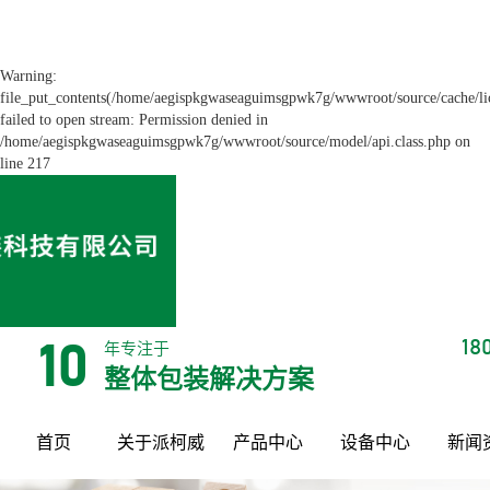
Warning:
file_put_contents(/home/aegispkgwaseaguimsgpwk7g/wwwroot/source/cache/li
failed to open stream: Permission denied in
/home/aegispkgwaseaguimsgpwk7g/wwwroot/source/model/api.class.php on
line 217
18
年专注于
10
整体包装解决方案
首页
关于派柯威
产品中心
设备中心
新闻