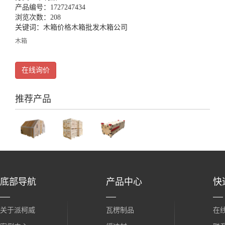
产品编号：1727247434
浏览次数：208
关键词：
木箱价格
木箱批发
木箱公司
木箱
在线询价
推荐产品
底部导航
产品中心
快
关于派柯威
瓦楞制品
在