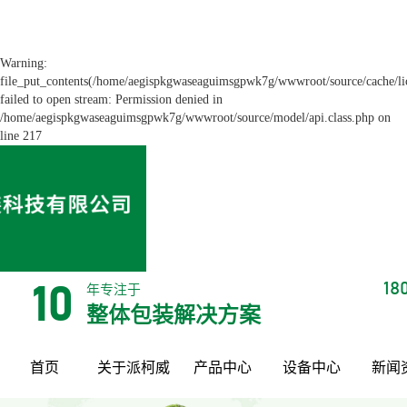
Warning:
file_put_contents(/home/aegispkgwaseaguimsgpwk7g/wwwroot/source/cache/li
failed to open stream: Permission denied in
/home/aegispkgwaseaguimsgpwk7g/wwwroot/source/model/api.class.php on
line 217
18
年专注于
10
整体包装解决方案
首页
关于派柯威
产品中心
设备中心
新闻