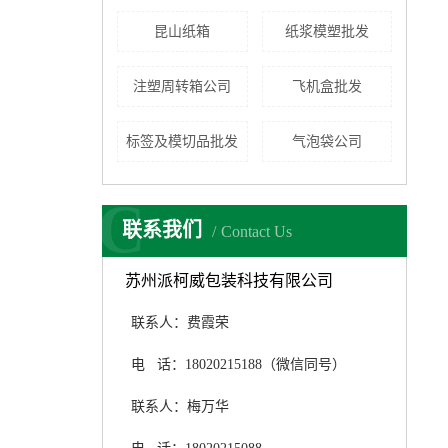
昆山纸箱
纸浆模塑批发
注塑周转箱公司
飞机盒批发
标签及模切品批发
气泡袋公司
C
联系我们
Contact Us
吴中木箱
苏州派柯威包装科技有限公司
联系人：费霞荣
电 话：18020215188（微信同号）
联系人：梅万华