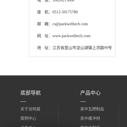
电 话：18020215088
座 机：0512-50175780
邮 箱：cs@packwelltech.com
网 址：www.packwelltech.com
地 址：江苏省昆山市淀山湖镇上洪路99号
底部导航
产品中心
关于派柯威
吴中瓦楞制品
案例中心
吴中缓冲材