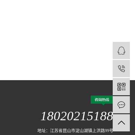
1
18020215188
地址：江苏省昆山市淀山湖镇上洪路99号