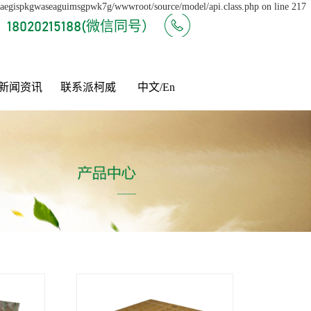
e/aegispkgwaseaguimsgpwk7g/wwwroot/source/model/api.class.php on line 217
18020215188(微信同号）
新闻资讯
联系派柯威
中文/En