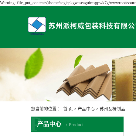
Warning: file_put_contents(/home/aegispkgwaseaguimsgpwk7g/wwwroot/source/
您当前的位置 ：
首 页
>
产品中心
>
苏州瓦楞制品
P
产品中心
Product