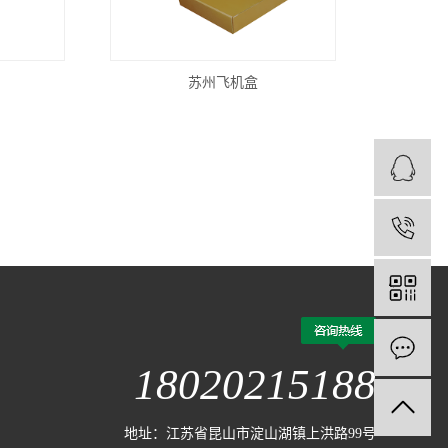
苏州飞机盒
1
18020215188
地址：江苏省昆山市淀山湖镇上洪路99号