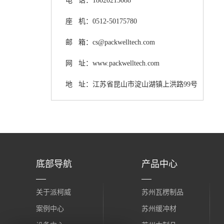
电 话：18020215088
座 机：0512-50175780
邮 箱：cs@packwelltech.com
网 址：www.packwelltech.com
地 址：江苏省昆山市淀山湖镇上洪路99号
底部导航
产品中心
关于派柯威
苏州瓦楞制品
案例中心
苏州缓冲材