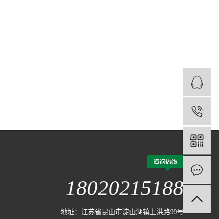
1
18020215188
地址：江苏省昆山市淀山湖镇上洪路99号