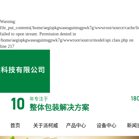
Warning:
file_put_contents(/home/aegispkgwaseaguimsgpwk7g/wwwroot/source/cache/li
failed to open stream: Permission denied in
/home/aegispkgwaseaguimsgpwk7g/wwwroot/source/model/api.class.php on
line 217
18
年专注于
10
整体包装解决方案
首页
关于派柯威
产品中心
设备中心
新闻