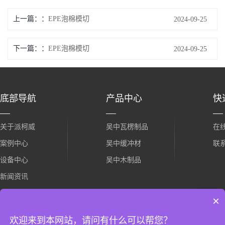
上一篇：
EPE泡棉模切
2024-09-25
下一篇：
EPE泡棉模切
2024-09-25
底部导航
产品中心
快
关于派柯威
吴中瓦楞制品
在
案例中心
吴中缓冲材
联
设备中心
吴中木制品
新闻资讯
×
欢迎来到本网站，请问有什么可以帮您？